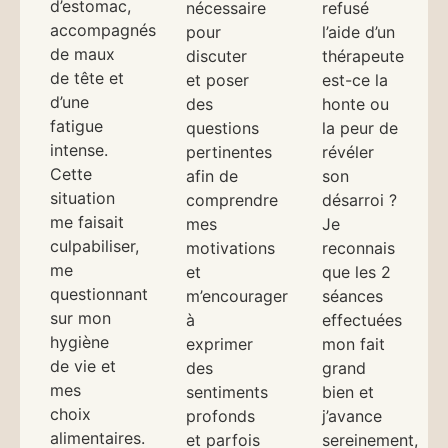
d’estomac,
nécessaire
refusé
accompagnés
pour
l’aide d’un
de maux
discuter
thérapeute
de tête et
et poser
est-ce la
d’une
des
honte ou
fatigue
questions
la peur de
intense.
pertinentes
révéler
Cette
afin de
son
situation
comprendre
désarroi ?
me faisait
mes
Je
culpabiliser,
motivations
reconnais
me
et
que les 2
questionnant
m’encourager
séances
sur mon
à
effectuées
hygiène
exprimer
mon fait
de vie et
des
grand
mes
sentiments
bien et
choix
profonds
j’avance
alimentaires.
et parfois
sereinement,