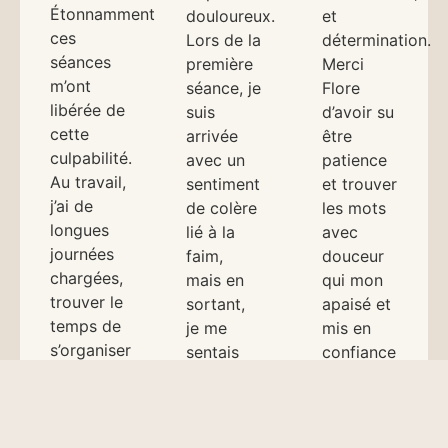
Étonnamment,
douloureux.
et
ces
Lors de la
détermination.
séances
première
Merci
m’ont
séance, je
Flore
libérée de
suis
d’avoir su
cette
arrivée
être
culpabilité.
avec un
patience
Au travail,
sentiment
et trouver
j’ai de
de colère
les mots
longues
lié à la
avec
journées
faim,
douceur
chargées,
mais en
qui mon
trouver le
sortant,
apaisé et
temps de
je me
mis en
s’organiser
sentais
confiance
n’est pas
légère et
je
toujours
empreinte
continue
évident.
d’un
ma lutte
Grâce à