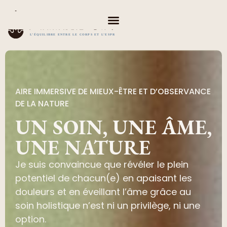
AIRE IMMERSIVE DE MIEUX-ÊTRE ET D’OBSERVANCE
DE LA NATURE
UN SOIN, UNE ÂME,
UNE NATURE
Je suis convaincue que révéler le plein
potentiel de chacun(e) en apaisant les
douleurs et en éveillant l’âme grâce au
soin holistique n’est ni un privilège, ni une
option.