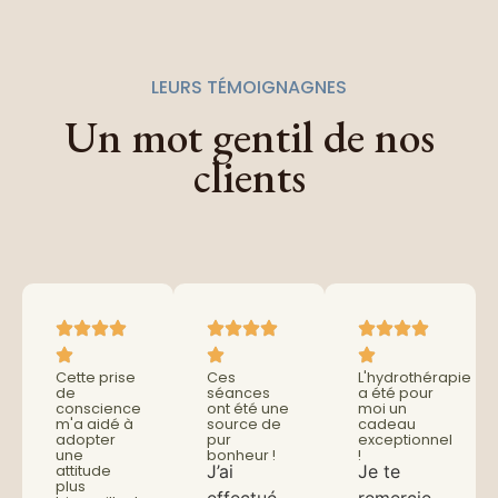
LEURS TÉMOIGNAGNES
Un mot gentil de nos
clients
Cette prise
Ces
L'hydrothérapie
de
séances
a été pour
conscience
ont été une
moi un
m'a aidé à
source de
cadeau
adopter
pur
exceptionnel
une
bonheur !
!
J’ai
Je te
attitude
plus