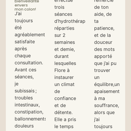
effectué
remercie
bienveillante
envers
trois
de ton
mon colon!
J’ai
séances
aide, de
toujours
d’hydrothérapie
ta
été
réparties
patience,
agréablement
sur 2
et de la
satisfaite
semaines
douceur
après
et demie,
des mots
chaque
durant
apporté
consultation.
lesquelles
que j’ai pu
Avant ces
Flore à
trouver
séances,
instaurer
un
je
un climat
équilibre,un
subissais ;
de
apaisement
troubles
confiance
à ma
intestinaux,
et de
souffrance,
constipation,
détente.
alors que
ballonnements,
Elle a pris
j’ai
douleurs
le temps
toujours