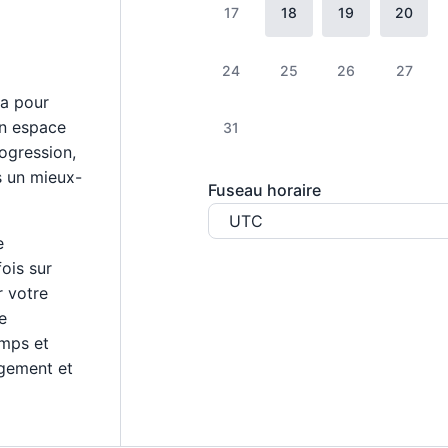
17
18
19
20
24
25
26
27
a pour
un espace
31
rogression,
s un mieux-
Fuseau horaire
UTC
e
fois sur
 votre
e
emps et
gement et