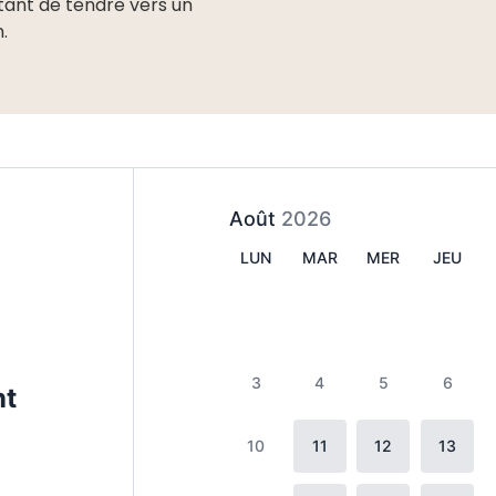
ttant de tendre vers un
en.
Août
2026
LUN
MAR
MER
JEU
3
4
5
6
nt
10
11
12
13